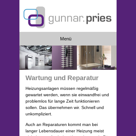
Menü
ÜBER UNS
Betrieb
Kooperationspartner
Wartung und Reparatur
Heizungsanlagen müssen regelmäßig
BERATUNG & PLANUNG
gewartet werden, wenn sie einwandfrei und
problemlos für lange Zeit funktionieren
BAD
sollen. Das übernehmen wir. Schnell und
unkompliziert.
Hallo Bad
Auch an Reparaturen kommt man bei
Barrierefreies Bad
langer Lebensdauer einer Heizung meist