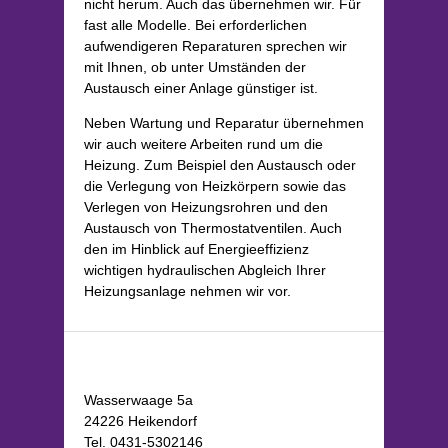
nicht herum. Auch das übernehmen wir. Für
Galerie
fast alle Modelle. Bei erforderlichen
aufwendigeren Reparaturen sprechen wir
SANITÄR
mit Ihnen, ob unter Umständen der
Hallo Sanitär
Austausch einer Anlage günstiger ist.
Neben Wartung und Reparatur übernehmen
Gas
wir auch weitere Arbeiten rund um die
Lüftung
Heizung. Zum Beispiel den Austausch oder
die Verlegung von Heizkörpern sowie das
HEIZUNG
Verlegen von Heizungsrohren und den
Austausch von Thermostatventilen. Auch
Hallo Heizung
den im Hinblick auf Energieeffizienz
wichtigen hydraulischen Abgleich Ihrer
Regenerative Energien
Heizungsanlage nehmen wir vor.
Wartung und Reparaturen
Galerie
Wasserwaage 5a
MATERIALVERKAUF
24226 Heikendorf
Tel. 0431-5302146
KONTAKT